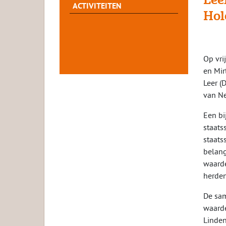
ACTIVITEITEN
Hol
Op vri
en Mir
Leer (
van Ne
Een bi
staats
staats
belang
waarde
herden
De sam
waarde
Linden