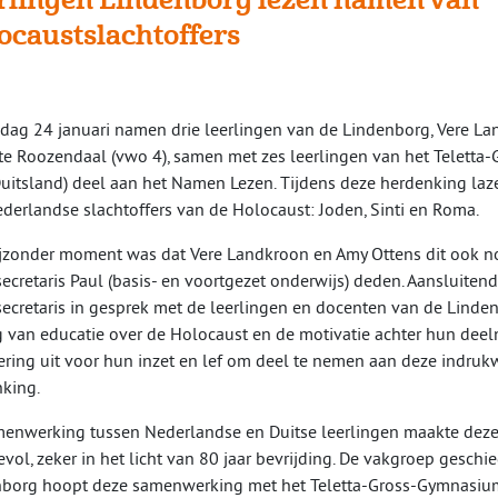
ocaustslachtoffers
jdag 24 januari namen drie leerlingen van de Lindenborg, Vere La
te Roozendaal (vwo 4), samen met zes leerlingen van het Teletta
Duitsland) deel aan het Namen Lezen. Tijdens deze herdenking laz
derlandse slachtoffers van de Holocaust: Joden, Sinti en Roma.
jzonder moment was dat Vere Landkroon en Amy Ottens dit ook 
secretaris Paul (basis- en voortgezet onderwijs) deden. Aansluiten
secretaris in gesprek met de leerlingen en docenten van de Linde
 van educatie over de Holocaust en de motivatie achter hun deel
ring uit voor hun inzet en lef om deel te nemen aan deze indru
king.
enwerking tussen Nederlandse en Duitse leerlingen maakte deze
vol, zeker in het licht van 80 jaar bevrijding. De vakgroep geschi
borg hoopt deze samenwerking met het Teletta-Gross-Gymnasium