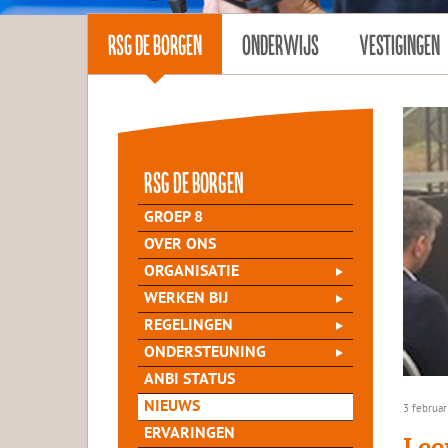
RSG DE BORGEN
ONDERWIJS
VESTIGINGEN
rsg de Borgen
GROEP 8
OVER ONS
ORGANISATIE
WERKEN BIJ
REGELINGEN
ONDERSTEUNING
ANBI STATUS
NIEUWS
3 februar
ERVARINGEN
Lee