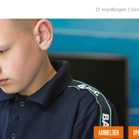
mijnBorgen
|
Con
AANMELDEN
OP