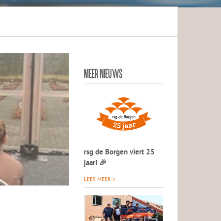
MEER NIEUWS
rsg de Borgen viert 25
jaar! 🎉
LEES MEER >