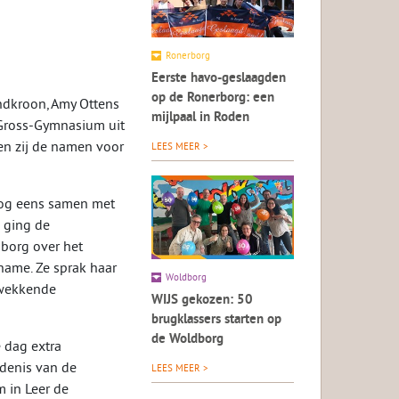
Ronerborg
Eerste havo-geslaagden
op de Ronerborg: een
ndkroon, Amy Ottens
mijlpaal in Roden
-Gross-Gymnasium uit
en zij de namen voor
LEES MEER >
nog eens samen met
d ging de
nborg over het
name. Ze sprak haar
Woldborg
kwekkende
WIJS gekozen: 50
brugklassers starten op
de Woldborg
 dag extra
edenis van de
LEES MEER >
 in Leer de