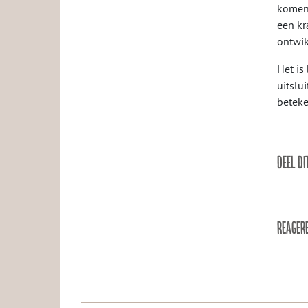
komend
een kr
ontwik
Het is
uitslu
beteke
DEEL DI
REAGER